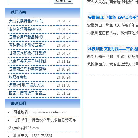
不少人关心，两会是个啥会？
热门点击
安徽黄山：“鳌鱼飞天”点亮千
大力发展特色产业 助
24-04-07
安徽黄山：鳌鱼飞天点亮千年古
吉林省汪清县60%以
24-04-07
市徽州区唐模古村，徽州满池
云南食用豆新品种 测
24-04-07
育种新技术引领云麦产
24-04-07
科技赋能 文化打底——古都洛
甘肃天水积极打好品牌
24-04-07
新华社郑州2月9日电题：科
北京平谷区麻子峪村甜
24-11-12
艺惊艳四方，老君山上漫天飞
云南丽江马铃薯原原种
24-10-24
收获在金秋
24-10-24
海南4件地理标志入选
24-11-08
国家主席习近平发表二
25-01-02
联系我们
网址域名：http://www.zgxdny.net
电子邮件：特色农产品供求信息请发布
到zgxdny@126.com
联系电话：15321758535