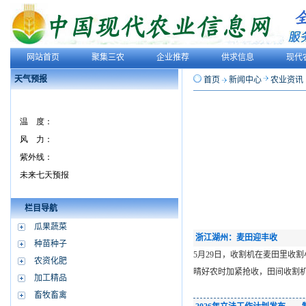
网站首页
聚集三农
企业推荐
供求信息
现代
天气预报
首页
新闻中心
农业资讯
栏目导航
瓜果蔬菜
浙江湖州：麦田迎丰收
种苗种子
5月29日，收割机在麦田里收
农资化肥
晴好农时加紧抢收，田间收割机
加工精品
畜牧畜禽