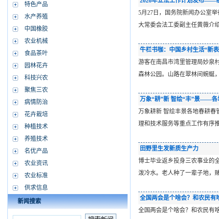
2026年立法工作计划发布—
特色产品
5月27日，国务院新闻办公室
水产养殖
大常委会法工委副主任黄薇介绍
中国橡胶
农业机械
牛栏书咖：中国乡村生活“新表
食品茶叶
游客在南昌市湾里管理局妙泉村
园林花卉
森林公园。山路在翠林间蜿蜒
科技兴农
聚焦三农
万象“耕”新 智绘“丰”景——
病情防治
万象耕新 智绘丰景各地春耕
花卉栽培
理和技术服务等重点工作有序
种植技术
养殖技术
田野里生发新质生产力
名优产品
博士毕业返乡投身三农事业的
农业资讯
泼冷水。老人种了一辈子地，
农业标准
供求信息
全国两会是个啥会？和农民有
新闻搜索
全国两会是个啥会？和农民有啥关