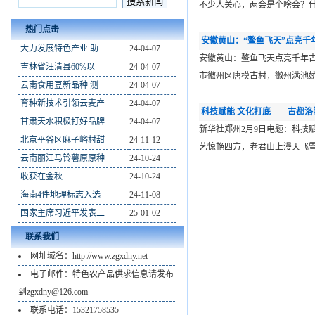
不少人关心，两会是个啥会？
热门点击
安徽黄山：“鳌鱼飞天”点亮千
大力发展特色产业 助
24-04-07
安徽黄山：鳌鱼飞天点亮千年古
吉林省汪清县60%以
24-04-07
市徽州区唐模古村，徽州满池
云南食用豆新品种 测
24-04-07
育种新技术引领云麦产
24-04-07
科技赋能 文化打底——古都洛
甘肃天水积极打好品牌
24-04-07
新华社郑州2月9日电题：科
北京平谷区麻子峪村甜
24-11-12
艺惊艳四方，老君山上漫天飞
云南丽江马铃薯原原种
24-10-24
收获在金秋
24-10-24
海南4件地理标志入选
24-11-08
国家主席习近平发表二
25-01-02
联系我们
网址域名：http://www.zgxdny.net
电子邮件：特色农产品供求信息请发布
到zgxdny@126.com
联系电话：15321758535