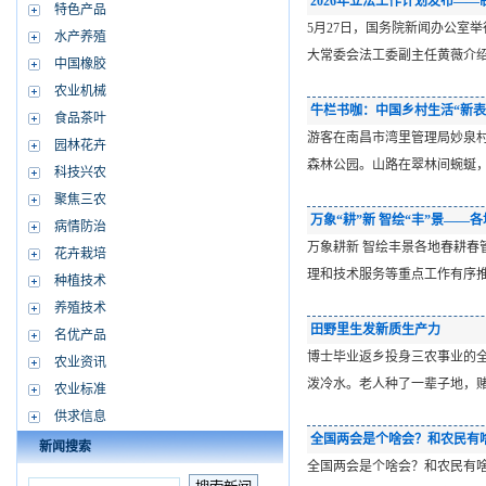
2026年立法工作计划发布—
特色产品
5月27日，国务院新闻办公室
水产养殖
大常委会法工委副主任黄薇介绍
中国橡胶
农业机械
牛栏书咖：中国乡村生活“新表
食品茶叶
游客在南昌市湾里管理局妙泉村
园林花卉
森林公园。山路在翠林间蜿蜒
科技兴农
聚焦三农
万象“耕”新 智绘“丰”景——
病情防治
万象耕新 智绘丰景各地春耕
花卉栽培
理和技术服务等重点工作有序
种植技术
养殖技术
田野里生发新质生产力
名优产品
博士毕业返乡投身三农事业的
农业资讯
泼冷水。老人种了一辈子地，
农业标准
供求信息
全国两会是个啥会？和农民有
新闻搜索
全国两会是个啥会？和农民有啥关