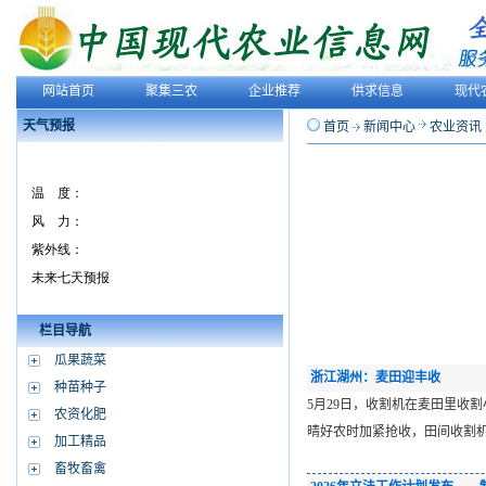
网站首页
聚集三农
企业推荐
供求信息
现代
天气预报
首页
新闻中心
农业资讯
栏目导航
瓜果蔬菜
浙江湖州：麦田迎丰收
种苗种子
5月29日，收割机在麦田里收
农资化肥
晴好农时加紧抢收，田间收割机
加工精品
畜牧畜禽