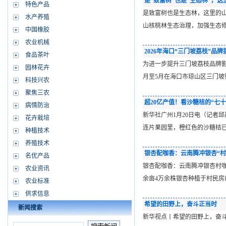
是“致富树”也是“生态林”，
特色产品
是致富树也是生态林，这里的
水产养殖
山核桃林生态治理，加强生态
中国橡胶
农业机械
2026年海口“三门坡荔枝”品
食品茶叶
为进一步提升三门坡荔枝品牌影
园林花卉
月至5月在海口市琼山区三门
科技兴农
聚焦三农
超20亿产值！看沙糖桔的“七十
病情防治
新华社广州1月20日电（记者
花卉栽培
连片果园里，橙红色的沙糖桔
种植技术
养殖技术
银杏配咖香：云南腾冲银杏“村
名优产品
银杏配咖香：云南腾冲银杏村
农业资讯
余亩4万余株银杏种植于村民
农业标准
供求信息
希望的田野上，奋斗正当时
新闻搜索
新华视点丨希望的田野上，奋