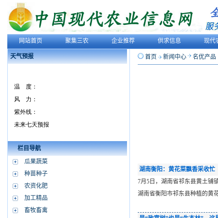
网站首页
聚集三农
企业推荐
供求信息
现代
天气预报
首页
新闻中心
名优产品
栏目导航
瓜果蔬菜
湖南衡阳：黄花菜飘香采收忙
种苗种子
7月5日，湖南省祁东县黄土铺
农资化肥
湖南省衡阳市祁东县种植的黄
加工精品
畜牧畜禽