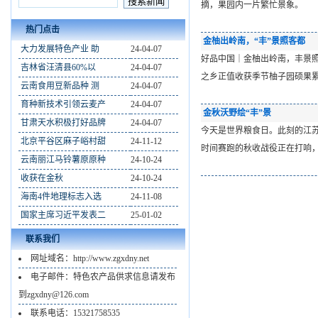
摘，果园内一片繁忙景象。 
热门点击
金柚出岭南，“丰”景照客都
大力发展特色产业 助
24-04-07
好品中国｜金柚出岭南，丰景照客都
吉林省汪清县60%以
24-04-07
之乡正值收获季节柚子园硕果
云南食用豆新品种 测
24-04-07
育种新技术引领云麦产
24-04-07
金秋沃野绘“丰”景
甘肃天水积极打好品牌
24-04-07
今天是世界粮食日。此刻的江
北京平谷区麻子峪村甜
24-11-12
时间赛跑的秋收战役正在打响
云南丽江马铃薯原原种
24-10-24
收获在金秋
24-10-24
海南4件地理标志入选
24-11-08
国家主席习近平发表二
25-01-02
联系我们
网址域名：http://www.zgxdny.net
电子邮件：特色农产品供求信息请发布
到zgxdny@126.com
联系电话：15321758535