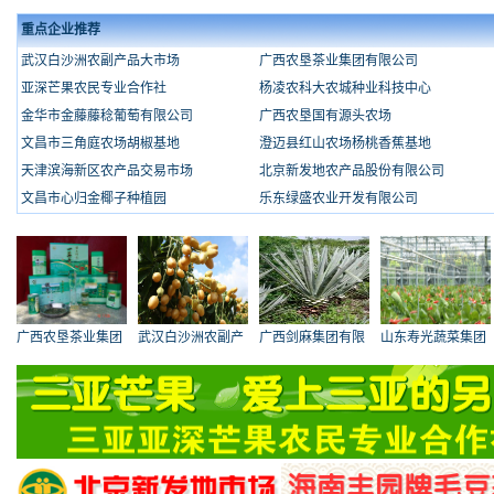
重点企业推荐
武汉白沙洲农副产品大市场
广西农垦茶业集团有限公司
亚深芒果农民专业合作社
杨凌农科大农城种业科技中心
金华市金藤藤稔葡萄有限公司
广西农垦国有源头农场
文昌市三角庭农场胡椒基地
澄迈县红山农场杨桃香蕉基地
天津滨海新区农产品交易市场
北京新发地农产品股份有限公司
文昌市心归金椰子种植园
乐东绿盛农业开发有限公司
广西农垦茶业集团
武汉白沙洲农副产
广西剑麻集团有限
山东寿光蔬菜集团