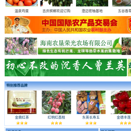
温泉鸡蛋
吉庆槟榔欢迎订购
澄迈密柚基地
五谷香
特别推荐品牌
金鼎红茶
红明红荔枝
东英长寿五
金德丰莲