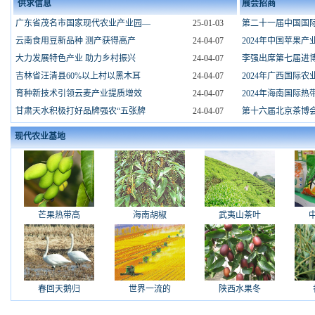
供求信息
展会招商
广东省茂名市国家现代农业产业园—
25-01-03
第二十一届中国国
云南食用豆新品种 测产获得高产
24-04-07
2024年中国苹果
大力发展特色产业 助力乡村振兴
24-04-07
李强出席第七届进
吉林省汪清县60%以上村以黑木耳
24-04-07
2024年广西国际
育种新技术引领云麦产业提质增效
24-04-07
2024年海南国际
甘肃天水积极打好品牌强农“五张牌
24-04-07
第十六届北京茶博会
现代农业基地
芒果热带高
海南胡椒
武夷山茶叶
春回天鹅归
世界一流的
陕西水果冬