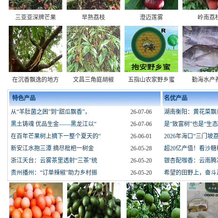
三亚亚深牌芒果
早熟荔枝
澄迈莲雾
岭南荔
在沉香飘逸的地方
文昌三角庭胡椒
五指山农家野乡蜜
勤海水产
特色产品
名优产品
从“羊肚菌之困”到“甜瓜飘香”，
26-07-06
湖南衡阳：黄花菜飘
黑土铸魂 优品生金——黑龙江以“
26-07-06
是“致富树”也是“生
在百年芒果树上摘下一整个夏天的“
26-06-01
2026年海口“三门坡
新安江水抱三潭 摘尽枇杷一树金
26-05-28
超20亿产值！看沙糖
浙江天台：云雾茶里透射“三茶”统
26-05-20
银杏配咖香：云南腾
贵州播州：“订单辣椒”助力乡村振
26-05-20
希望的田野上，奋斗