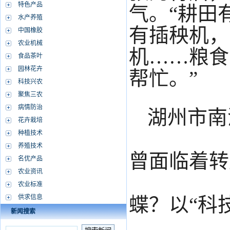
特色产品
气。“耕田
水产养殖
有插秧机，
中国橡胶
农业机械
机……粮食
食品茶叶
园林花卉
帮忙。
”
科技兴农
聚焦三农
病情防治
湖州市南
花卉栽培
种植技术
养殖技术
曾面临着转
名优产品
农业资讯
农业标准
供求信息
蝶？以“科
新闻搜索