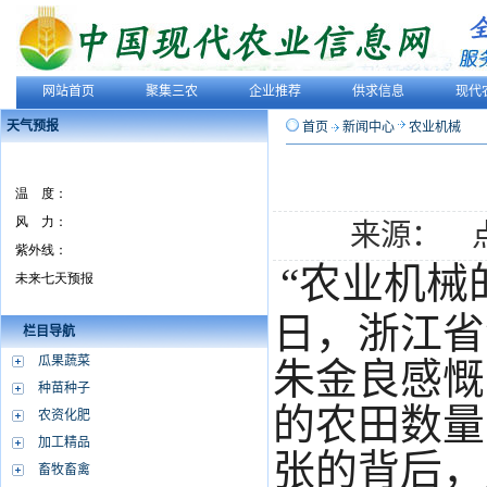
网站首页
聚集三农
企业推荐
供求信息
现代
天气预报
首页
新闻中心
农业机械
来源： 
“农业机械
日，浙江省
栏目导航
瓜果蔬菜
朱金良感慨
种苗种子
的农田数量
农资化肥
加工精品
张的背后，
畜牧畜禽