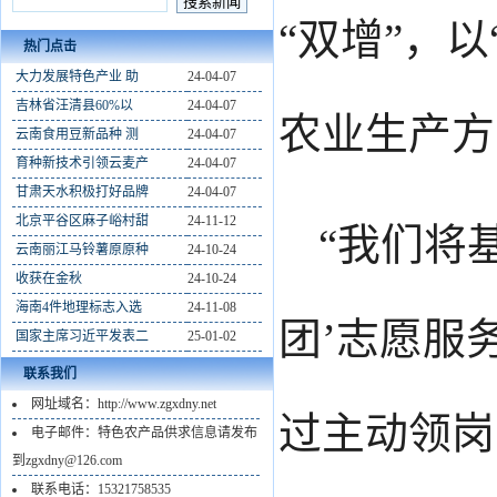
“双增”，
热门点击
大力发展特色产业 助
24-04-07
吉林省汪清县60%以
24-04-07
农业生产方
云南食用豆新品种 测
24-04-07
育种新技术引领云麦产
24-04-07
甘肃天水积极打好品牌
24-04-07
北京平谷区麻子峪村甜
24-11-12
“我们将
云南丽江马铃薯原原种
24-10-24
收获在金秋
24-10-24
海南4件地理标志入选
24-11-08
团’志愿服
国家主席习近平发表二
25-01-02
联系我们
网址域名：http://www.zgxdny.net
过主动领岗
电子邮件：特色农产品供求信息请发布
到zgxdny@126.com
联系电话：15321758535