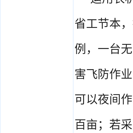
省工节本，
例，一台无
害飞防作业
可以夜间作
百亩；若采