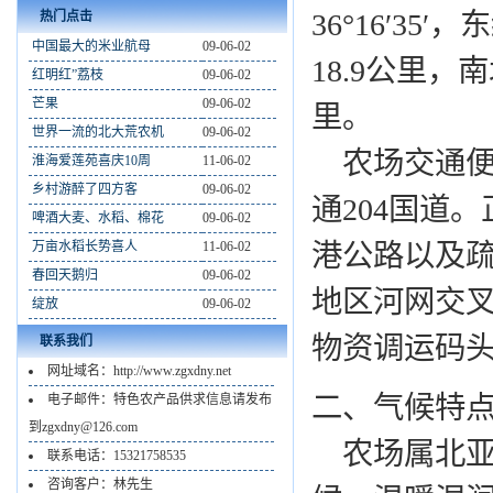
36°16′35′
热门点击
中国最大的米业航母
09-06-02
18.9公里，
红明红”荔枝
09-06-02
芒果
09-06-02
里。
世界一流的北大荒农机
09-06-02
农场交通便利
淮海爱莲苑喜庆10周
11-06-02
乡村游醉了四方客
09-06-02
通204国道
啤酒大麦、水稻、棉花
09-06-02
万亩水稻长势喜人
11-06-02
港公路以及
春回天鹅归
09-06-02
地区河网交
绽放
09-06-02
物资调运码
联系我们
网址域名：http://www.zgxdny.net
二、气候特
电子邮件：特色农产品供求信息请发布
到zgxdny@126.com
农场属北亚
联系电话：15321758535
咨询客户：林先生