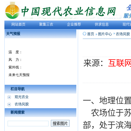
网站首页
聚集三农
企业推荐
供求信息
现代
天气预报
首页
图片中心
农场风貌
来源：
互联
栏目导航
观光农业
一、地理位
农场风貌
农场位于苏
新闻搜索
部，处于滨